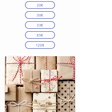
20€
30€
33€
65€
120€