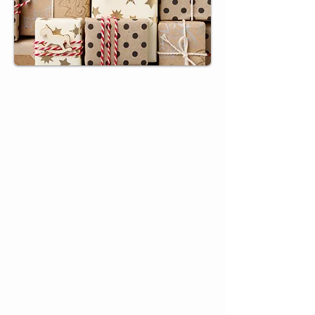
Contact
02 35 97 25 49
06 26 91 48 89
contact@cnvaleriquais.fr
40 Quai du Havre
76460 Saint-Valery-en-Caux, France
Horaires
lundi : 09:00–12:00, 13:00–17:00
mardi : 09:00–12:00, 13:00–17:00
mercredi : 09:00–12:00, 13:00–17:00
jeudi : 09:00–12:00, 13:00–17:00