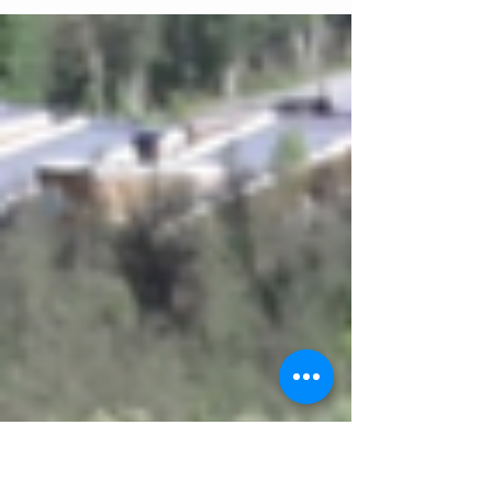
au large comme on en rêve, un moment où
plus rien ne compte à part veiller à ce que la
bateau avance vers sa destination. Il y a un
peu plus d’une semaine, nous sommes
partis de Povoa de Varzim et avons fait un
arrêt à Porto, à la lagune d’Aveiro, à Nazaré,
temple du surf et lieu branché du genre
"place to be" si vous voulez vraiment en être.
Les quais de Porto avec les barques qui
servaient autrefois à descendre le vin du
Douro N