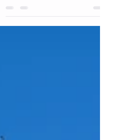
membre du club, nous présentait sa Longue
Route 2024 . Après une première
participation en 2018, Pierre s'est à nouveau
lancé dans l'aventure à bord de son
Contessa 32. L'objectif : un tour du monde
en solitaire , sans escale et sans assistance
- à l'image du premier Golden Globe Race
en 1968 (
https://goldengloberace.com/fr/the-history/ ) -
mais sans notion de course. Mais pourquoi
repartir ? L' amour de la navigation bien
évidemment. Ma