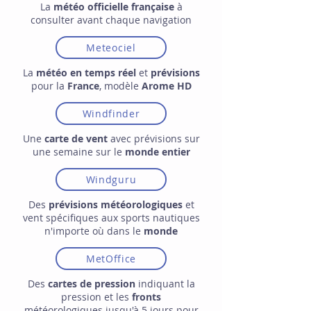
La
météo officielle
française
à
consulter avant chaque navigation
Meteociel
La
météo en temps réel
et
prévisions
pour la
France
, modèle
Arome HD
Windfinder
Une
carte de vent
avec prévisions sur
une semaine sur le
monde entier
Windguru
Des
prévisions météorologiques
et
vent spécifiques aux sports nautiques
n'importe où dans le
monde
MetOffice
Des
cartes de pression
indiquant la
pression et les
fronts
météorologiques jusqu'à 5 jours pour