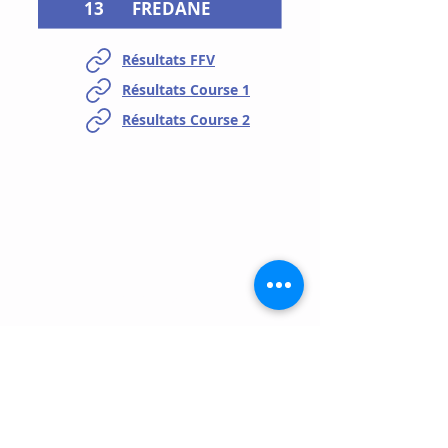
13
FREDANE
Résultats FFV
Résultats Course 1
Résultats Course 2
Contact
02 35 97 25 49
06 26 91 48 89
contact@cnvaleriquais.fr
40 Quai du Havre
76460 Saint-Valery-en-Caux, France
Horaires