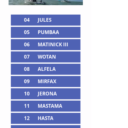
04
JULES
05
PUMBAA
06
MATINICK III
07
WOTAN
08
ALFELA
09
MIRFAX
10
JERONA
11
MASTAMA
12
HASTA