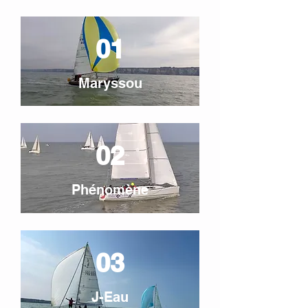
01
Maryssou
02
Phénomène
03
J-Eau