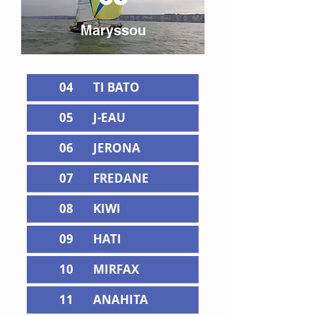
Maryssou
04
TI BATO
05
J-EAU
06
JERONA
07
FREDANE
08
KIWI
09
HATI
10
MIRFAX
11
ANAHITA