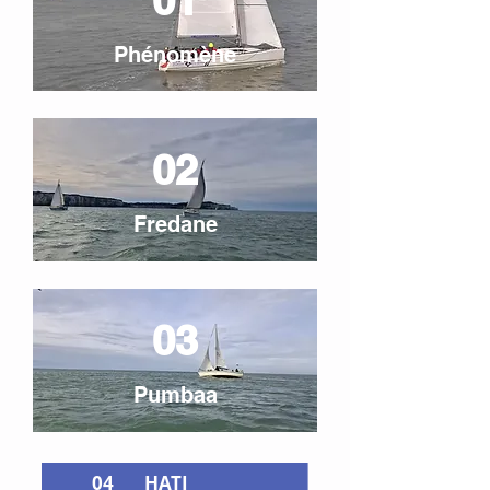
01
Phénomène
02
Fredane
03
Pumbaa
04
HATI