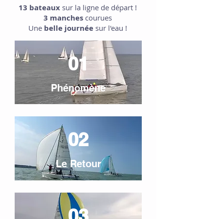
13 bateaux
sur la ligne de départ !
3 manches
courues
Une
belle journée
sur l'eau !
01
Phénomène
02
Le Retour
03