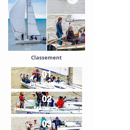
Classement
01
PHENOMENE
02
MATINICK
03