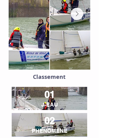
Classement
01
J-EAU
02
PHENOMENE