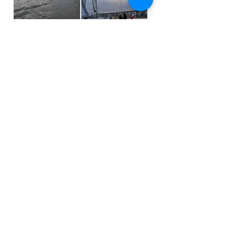
Classement
01
PHENOMENE
02