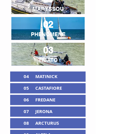
MARYSSOU
02
PHENOMENE
03
TIBATO
04
MATINICK
05
CASTAFIORE
06
FREDANE
07
JERONA
08
ARCTURUS