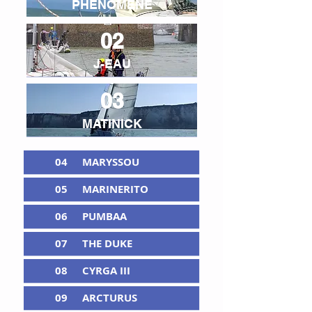
PHENOMENE
02
J-EAU
03
MATINICK
04
MARYSSOU
05
MARINERITO
06
PUMBAA
07
THE DUKE
08
CYRGA III
09
ARCTURUS