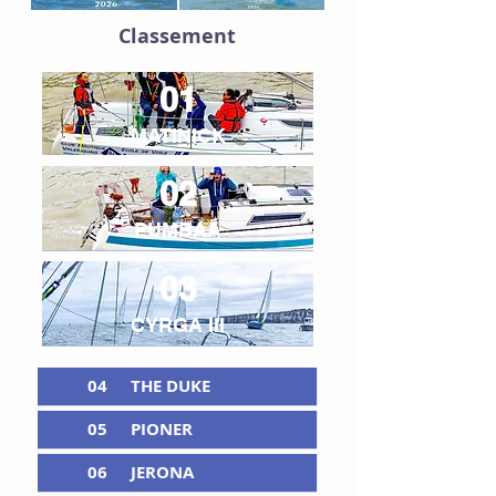
Classement
01
MATINICK
02
PUMBAA
03
CYRGA III
04
THE DUKE
05
PIONER
06
JERONA