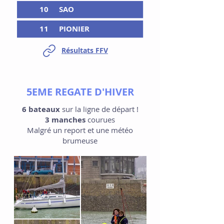
10
SAO
11
PIONIER
Résultats FFV
5EME REGATE D'HIVER
6 bateaux
sur la ligne de départ !
3 manches
courues
Malgré un report et une météo
brumeuse