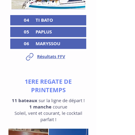
PUMBAA
04
TI BATO
05
PAPLUS
06
MARYSSOU
Résultats FFV
1ERE REGATE DE
PRINTEMPS
11 bateaux
sur la ligne de départ !
1 manche
courue
Soleil, vent et courant, le cocktail
parfait !