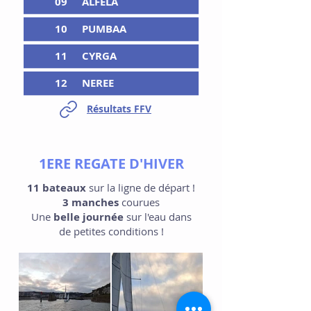
09
ALFELA
10
PUMBAA
11
CYRGA
12
NEREE
Résultats FFV
1ERE REGATE D'HIVER
11 bateaux
sur la ligne de départ !
3 manches
courues
Une
belle journée
sur l'eau dans
de petites conditions !