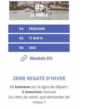
03
JERONA
04
FREDANE
05
TI BATO
06
SAO
Résultats FFV
2EME REGATE D'HIVER
12 bateaux
sur la ligne de départ !
2 manches
courues
Du vent, du soleil, que demander de
mieux ?