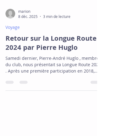
marion
8 déc. 2025
3 min de lecture
Voyage
Retour sur la Longue Route
2024 par Pierre Huglo
Samedi dernier, Pierre-André Huglo , membre
du club, nous présentait sa Longue Route 2024
. Après une première participation en 2018,
Pierre s'est à nouveau lancé dans l'aventure à
bord de son Contessa 32. L'objectif : un tour du
monde en solitaire , sans escale et sans
assistance - à l'image du premier Golden Globe
Race en 1968 (
https://goldengloberace.com/fr/the-history/ ) -
Contact
mais sans notion de course. Mais pourquoi
repartir ? L' amour de la navigation bien