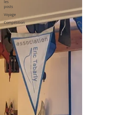
les
posts
Voyage
Compétition
Club