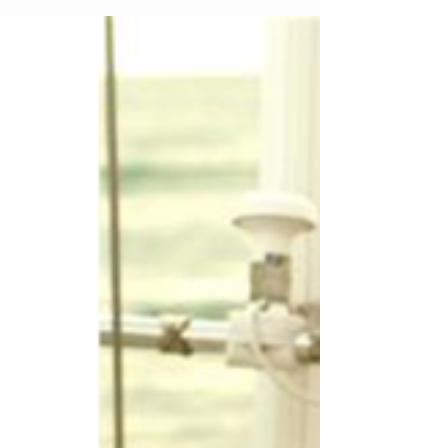
équiper, modifier, réviser, préparer Mariehamn
3 pour les hautes latitudes. Et on ne savait pas
forcément ce qu'il nous fallait. Alors on a lu. On
a essayé de profiter de l'expérience des autres,
de leurs erreurs et de leurs oublis. En vrac et
sans prétendre avoir fait les bons choix, nous
avon