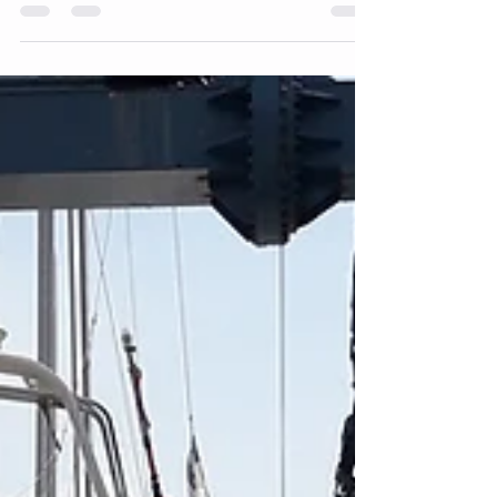
Mariehamn
Récit de Jean-Claude Récent adhérent du Club
Nautique Valeriquais et ayant effectué
seulement 4 sorties marées depuis septembre
2021, je me demandais si je serais
suffisamment expérimenté pour oser me
lancer dans un stage croisière de 5 jours.
L'occasion s'est rapidement présentée, et j'ai
alors pris la décision de tenter cette "mini-
aventure" en m'inscrivant pour cette sortie. Je
dois avouer qu'il y avait à la fois un peu
d'appréhension (la crainte de ne pas être à la
hauteu