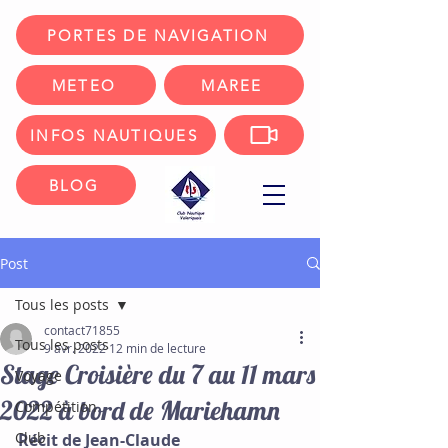
PORTES DE NAVIGATION
METEO
MAREE
INFOS NAUTIQUES
BLOG
Post
Tous les posts
contact71855
Tous les posts
9 avr. 2022
12 min de lecture
Stage Croisière du 7 au 11 mars
Voyage
2022 à bord de Mariehamn
Compétition
Club
Récit de Jean-Claude